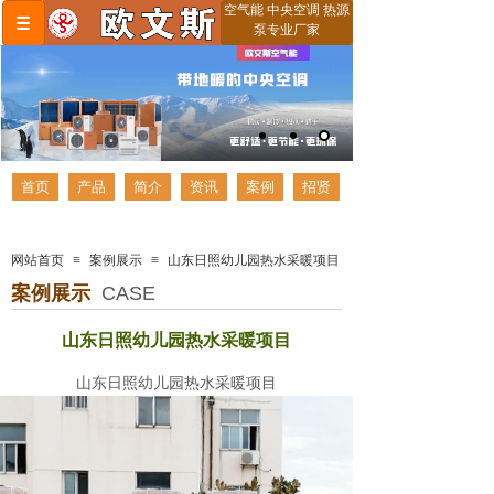
空气能 中央空调 热源
泵专业厂家
首页
产品
简介
资讯
案例
招贤
网站首页
≡
案例展示
≡
山东日照幼儿园热水采暖项目
案例展示
CASE
山东日照幼儿园热水采暖项目
山东日照幼儿园热水采暖项目