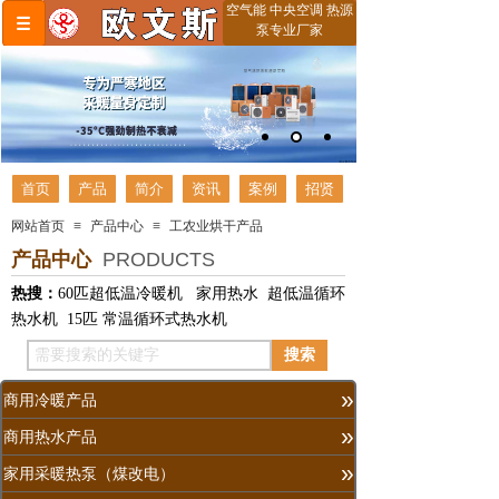
空气能 中央空调 热源
泵专业厂家
首页
产品
简介
资讯
案例
招贤
网站首页
≡
产品中心
≡
工农业烘干产品
产品中心
PRODUCTS
热搜：
60匹超低温冷暖机
家用热水
超低温循环
热水机
15匹 常温循环式热水机
搜索
»
商用冷暖产品
»
商用热水产品
»
家用采暖热泵（煤改电）