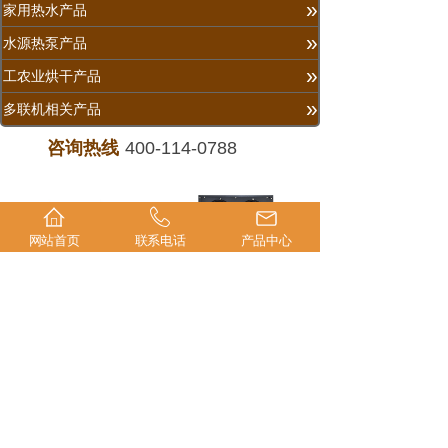
»
家用热水产品
»
水源热泵产品
»
工农业烘干产品
»
多联机相关产品
咨询热线
400-114-0788
​
网站首页
联系电话
产品中心
产品名称：15匹 烟草烘干
产品名称：热泵烘干一体
机
机
烟草烘干机
高温热泵烘干一体机
1
Copyright ©2020-2022
All Rights Reserved
版权所有 © 欧文斯空气能
辽ICP备2021006382号